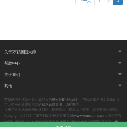
上一页
1
2
3
关于万彩脑图大师
帮助中心
关于我们
其他
万彩脑图大师是一款功能强大的
思维导图绘制软件
，巧妙的运用图文并重的技
巧，轻松创建逻辑清楚的
创意思维导图、结构图
等，
让用户更直观便捷的阐述思想，捕获信息，提高工作效率，促进有效沟通等。
Copyright © 2023 广州万彩信息技术有限公司(
www.wancaiinfo.com
)版权所有
特聘法律顾问：广东力诠律师事务所 徐再良 增值电信业务经营许可证号：
粤
B2-20210262
|
粤ICP备14041046号-8